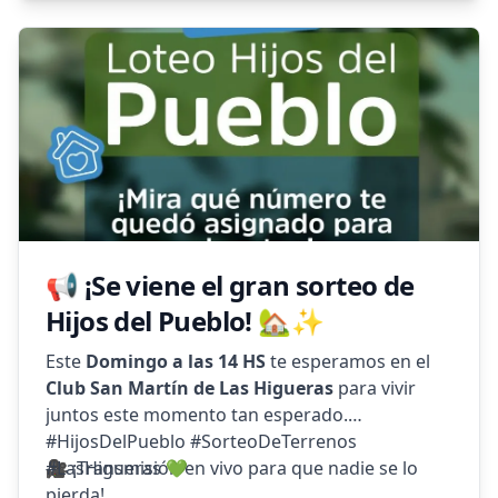
Haz clic aqui
📢 ¡Se viene el gran sorteo de
Hijos del Pueblo! 🏡✨
Este
Domingo a las 14 HS
te esperamos en el
Club San Martín de Las Higueras
para vivir
juntos este momento tan esperado.
#HijosDelPueblo #SorteoDeTerrenos
🎥 ¡Transmisión en vivo para que nadie se lo
#LasHigueras 💚
pierda!