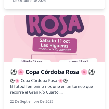
1 De Octubre De 2025
📌 Horario: de 9 a 13 h
📌 Destinado a: perros y gatos mayores de 3
meses
📌 Turnos: por orden de llegada
💉 La vacunación antirrábica es anual y
obligatoria. Protegé a tu mascota y ayudanos a
cuidar la salud de toda la comunidad.
⚽🌸 Copa Córdoba Rosa 🌸⚽
⚽🌸 Copa Córdoba Rosa 🌸⚽
El fútbol femenino nos une en un torneo que
recorre el Gran Río Cuarto.
22 De Septiembre De 2025
📍 Sábado 27/09 – Comienza en Holmberg