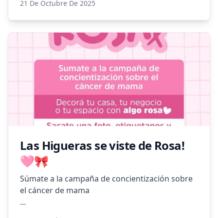
21 De Octubre De 2025
terrenos, baldíos y patios.
Mantener los espacios limpios y desmalezados
no solo embellece nuestra localidad, sino que
también protege la salud, la seguridad y la
buena convivencia entre todos. 🌿
👉 Evitá multas realizando la limpieza y el
desmalezado en tiempo y forma.
📍Consultas: Juzgado Administrativo Municipal
de Faltas – Las Higueras
Las Higueras se viste de Rosa!
🩷🎀
Súmate a la campaña de concientización sobre
el cáncer de mama
Decora tu casa , tu negocio o tu espacio con