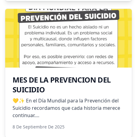
📍 Sábado 11/10 – Sede en Las Higueras (Predio
de la Cooperativa)
📍 Jueves 18/10 – Gran final en Río Cuarto
💻 ¡Inscribite en el link y sé parte de esta
experiencia deportiva y colectiva!
Organiza: Gran Río Cuarto
Acompañan: Municipalidad de Las Higueras, Río
Cuarto Gobierno, Municipalidad de Santa
Catalina, Secretaría de la Mujer.
MES DE LA PREVENCION DEL
SUICIDIO
💛✨ En el Día Mundial para la Prevención del
Suicidio recordamos que cada historia merece
continuar.
8 De Septiembre De 2025
Desde la Municipalidad de Las Higueras