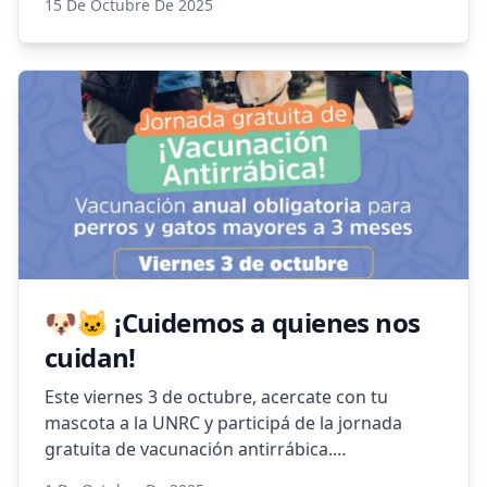
15 De Octubre De 2025
algo rosa 🩷🎀
#OctubreRosa #LasHigueras #CulturaViva
#Concientización
🐶🐱 ¡Cuidemos a quienes nos
cuidan!
Este viernes 3 de octubre, acercate con tu
mascota a la UNRC y participá de la jornada
gratuita de vacunación antirrábica.