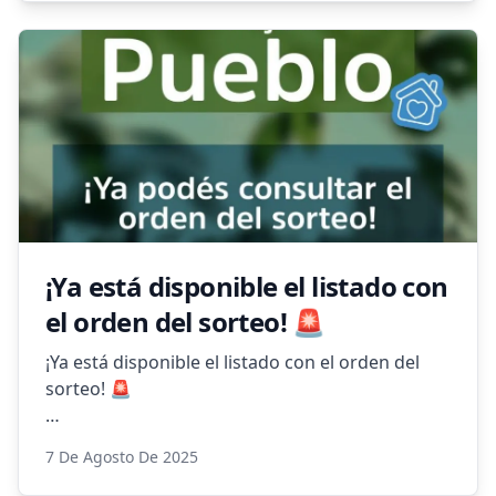
estuvimos recorriendo instituciones, comercios
y vecinos para dejar mensajes de esperanza y
recordatorios llenos de fuerza y compañía.
Porque siempre hay una forma de rescatarse,
siempre hay alguien con quien contar. 🌻
👉 No estás solo, no estás sola. Tus días valen,
tu vida importa.
¡Ya está disponible el listado con
el orden del sorteo! 🚨
¡Ya está disponible el listado con el orden del
sorteo! 🚨
Chequeá rápidamente si saliste titular o
7 De Agosto De 2025
suplente y conocé tu orden