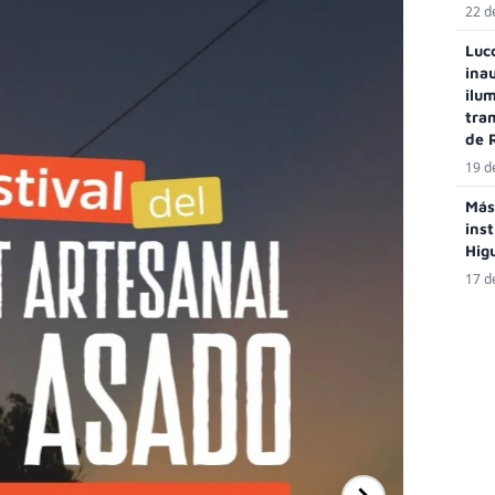
22 d
Luc
ina
ilu
tra
de 
19 d
Más
inst
Hig
17 d