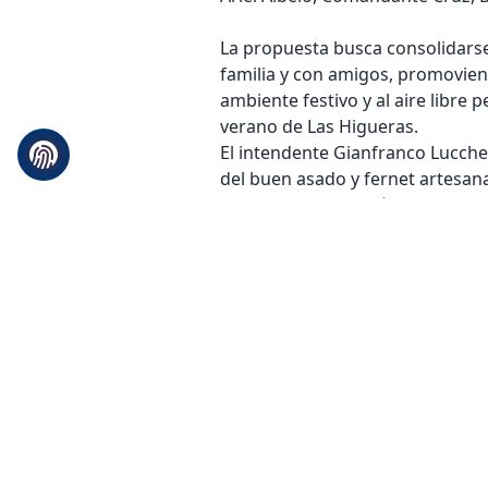
La propuesta busca consolidars
familia y con amigos, promovie
ambiente festivo y al aire libre 
verano de Las Higueras.
El intendente Gianfranco Lucches
del buen asado y fernet artesana
tarde-noche con música en vivo
La entrada es libre y gratuita.
¡Los esperamos para compartir j
18 de febrero de 2025