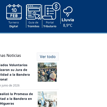
Lluvia
Turnero
Guía de
Portal
8,9°C
Digital
Trámites
Tributario
mas Noticias
Ver todo
dados Voluntarios
izaron su Jura de
elidad a la Bandera
ional
e junio de 2026
realizó la Promesa de
ltad a la Bandera en
 Higueras