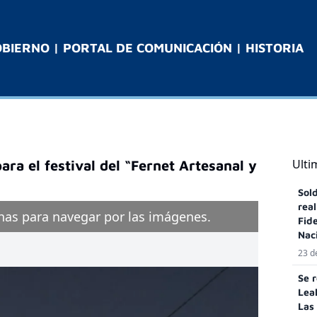
OBIERNO
|
PORTAL DE COMUNICACIÓN
|
HISTORIA
Ulti
ara el festival del “Fernet Artesanal y
Sol
real
chas para navegar por las imágenes.
Fid
Nac
23 d
Se 
Lea
Las