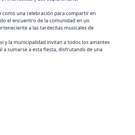
e como una celebración para compartir en
ndo el encuentro de la comunidad en un
perteneciente a las tardecitas musicales de
i y la municipalidad invitan a todos los amantes
l a sumarse a esta fiesta, disfrutando de una
, gastronomía y emprendimientos locales.
untos esta gran fiesta!